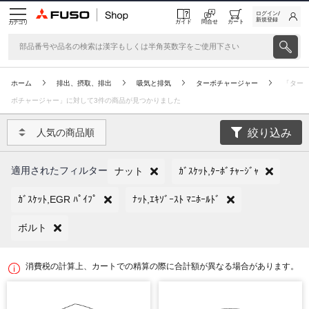
ログイン/
新規登録
ガイド
問合せ
カート
カテゴリ
ホーム
排出、摂取、排出
吸気と排気
ターボチャージャー
「ター
ボチャージャー」に対して3件の商品が見つかりました
絞り込み
人気の商品順
適用されたフィルター
ナット
ｶﾞｽｹｯﾄ,ﾀｰﾎﾞﾁｬｰｼﾞｬ
ｶﾞｽｹｯﾄ,EGR ﾊﾟｲﾌﾟ
ﾅｯﾄ,ｴｷｿﾞｰｽﾄ ﾏﾆﾎｰﾙﾄﾞ
ボルト
消費税の計算上、カートでの精算の際に合計額が異なる場合があります。