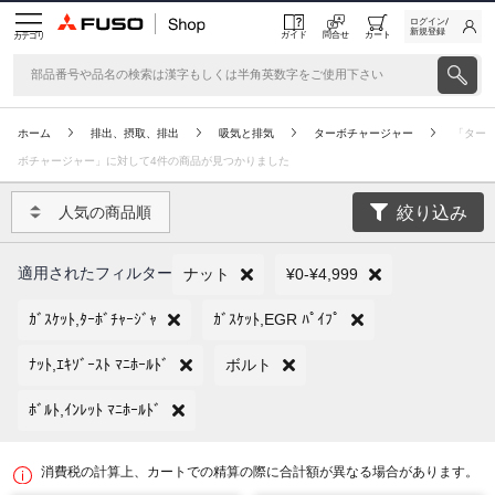
ログイン/
新規登録
ガイド
問合せ
カート
カテゴリ
ホーム
排出、摂取、排出
吸気と排気
ターボチャージャー
「ター
ボチャージャー」に対して4件の商品が見つかりました
絞り込み
人気の商品順
適用されたフィルター
ナット
¥0-¥4,999
ｶﾞｽｹｯﾄ,ﾀｰﾎﾞﾁｬｰｼﾞｬ
ｶﾞｽｹｯﾄ,EGR ﾊﾟｲﾌﾟ
ﾅｯﾄ,ｴｷｿﾞｰｽﾄ ﾏﾆﾎｰﾙﾄﾞ
ボルト
ﾎﾞﾙﾄ,ｲﾝﾚｯﾄ ﾏﾆﾎｰﾙﾄﾞ
消費税の計算上、カートでの精算の際に合計額が異なる場合があります。