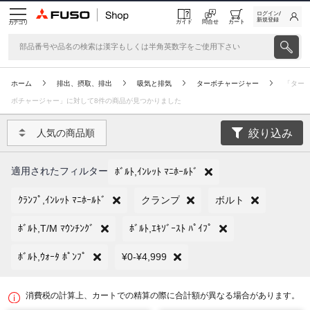
ログイン/
新規登録
ガイド
問合せ
カート
カテゴリ
ホーム
排出、摂取、排出
吸気と排気
ターボチャージャー
「ター
ボチャージャー」に対して8件の商品が見つかりました
絞り込み
人気の商品順
適用されたフィルター
ﾎﾞﾙﾄ,ｲﾝﾚｯﾄ ﾏﾆﾎｰﾙﾄﾞ
ｸﾗﾝﾌﾟ,ｲﾝﾚｯﾄ ﾏﾆﾎｰﾙﾄﾞ
クランプ
ボルト
ﾎﾞﾙﾄ,T/M ﾏｳﾝﾁﾝｸﾞ
ﾎﾞﾙﾄ,ｴｷｿﾞｰｽﾄ ﾊﾟｲﾌﾟ
ﾎﾞﾙﾄ,ｳｫｰﾀ ﾎﾟﾝﾌﾟ
¥0-¥4,999
消費税の計算上、カートでの精算の際に合計額が異なる場合があります。