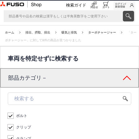
ログイン/
検索ガイド
新規登録
問合せ
カート
ホーム
排出、摂取、排出
吸気と排気
ターボチャージャー
「ター
ボチャージャー」に対して9件の商品が見つかりました
車両を特定せずに検索する
部品カテゴリ－
ボルト
クリップ
クランプ