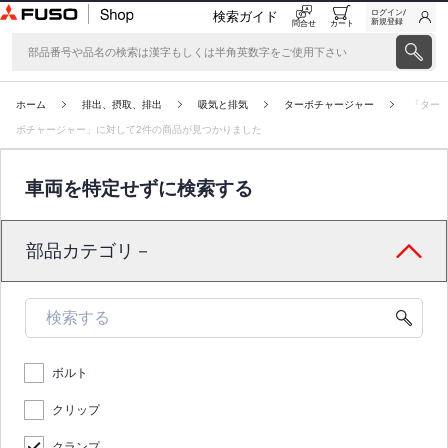
ログイン/
検索ガイド
新規登録
問合せ
カート
ホーム
排出、摂取、排出
吸気と排気
ターボチャージャー
「ター
ボチャージャー」に対して2件の商品が見つかりました
車両を特定せずに検索する
部品カテゴリ－
ボルト
クリップ
クランプ