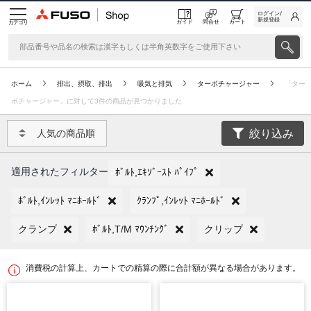
ログイン/
新規登録
ガイド
問合せ
カート
カテゴリ
ホーム
排出、摂取、排出
吸気と排気
ターボチャージャー
「ター
ボチャージャー」に対して3件の商品が見つかりました
絞り込み
人気の商品順
適用されたフィルター
ﾎﾞﾙﾄ,ｴｷｿﾞｰｽﾄ ﾊﾟｲﾌﾟ
ﾎﾞﾙﾄ,ｲﾝﾚｯﾄ ﾏﾆﾎｰﾙﾄﾞ
ｸﾗﾝﾌﾟ,ｲﾝﾚｯﾄ ﾏﾆﾎｰﾙﾄﾞ
クランプ
ﾎﾞﾙﾄ,T/M ﾏｳﾝﾁﾝｸﾞ
クリップ
消費税の計算上、カートでの精算の際に合計額が異なる場合があります。