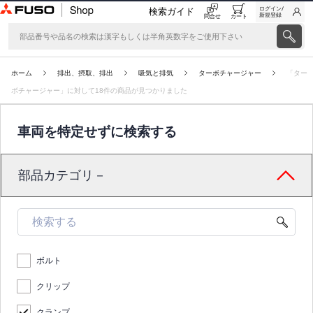
ログイン/
検索ガイド
新規登録
問合せ
カート
ホーム
排出、摂取、排出
吸気と排気
ターボチャージャー
「ター
ボチャージャー」に対して18件の商品が見つかりました
車両を特定せずに検索する
部品カテゴリ－
ボルト
クリップ
クランプ