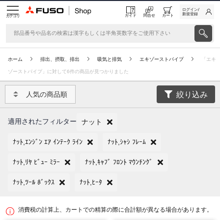
ログイン/
新規登録
ガイド
問合せ
カート
カテゴリ
ホーム
排出、摂取、排出
吸気と排気
エキゾーストパイプ
「エキ
ゾーストパイプ」に対して6件の商品が見つかりました
絞り込み
人気の商品順
適用されたフィルター
ナット
ﾅｯﾄ,ｴﾝｼﾞﾝ ｴｱ ｲﾝﾃｰｸ ﾗｲﾝ
ﾅｯﾄ,ｼｬｼ ﾌﾚｰﾑ
ﾅｯﾄ,ﾘﾔ ﾋﾞｭｰ ﾐﾗｰ
ﾅｯﾄ,ｷｬﾌﾞ ﾌﾛﾝﾄ ﾏｳﾝﾁﾝｸﾞ
ﾅｯﾄ,ﾂｰﾙ ﾎﾞｯｸｽ
ﾅｯﾄ,ﾋｰﾀ
消費税の計算上、カートでの精算の際に合計額が異なる場合があります。