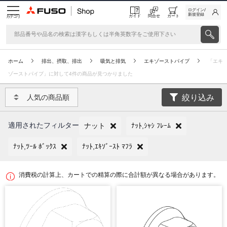
ログイン/
新規登録
ガイド
問合せ
カート
カテゴリ
ホーム
排出、摂取、排出
吸気と排気
エキゾーストパイプ
「エキ
ゾーストパイプ」に対して4件の商品が見つかりました
絞り込み
人気の商品順
適用されたフィルター
ナット
ﾅｯﾄ,ｼｬｼ ﾌﾚｰﾑ
ﾅｯﾄ,ﾂｰﾙ ﾎﾞｯｸｽ
ﾅｯﾄ,ｴｷｿﾞｰｽﾄ ﾏﾌﾗ
消費税の計算上、カートでの精算の際に合計額が異なる場合があります。