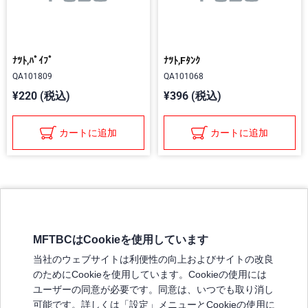
ﾅﾂﾄ,ﾊﾟｲﾌﾟ
ﾅﾂﾄ,Fﾀﾝｸ
QA101809
QA101068
¥220 (税込)
¥396 (税込)
カートに追加
カートに追加
MFTBCはCookieを使用しています
三菱ふそうホームページ
当社のウェブサイトは利便性の向上およびサイトの改良
弊社の製品について
のためにCookieを使用しています。Cookieの使用には
販売店リスト
ユーザーの同意が必要です。同意は、いつでも取り消し
登録
可能です。詳しくは「設定」メニューとCookieの使用に