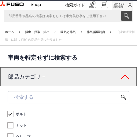
ログイン/
検索ガイド
新規登録
問合せ
カート
ホーム
排出、摂取、排出
吸気と排気
排気循環制御
「排気循環制
御」に対して5件の商品が見つかりました
車両を特定せずに検索する
部品カテゴリ－
ボルト
ナット
クリップ