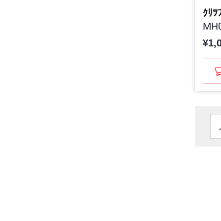
ｸﾘﾂ
MH0
¥1,