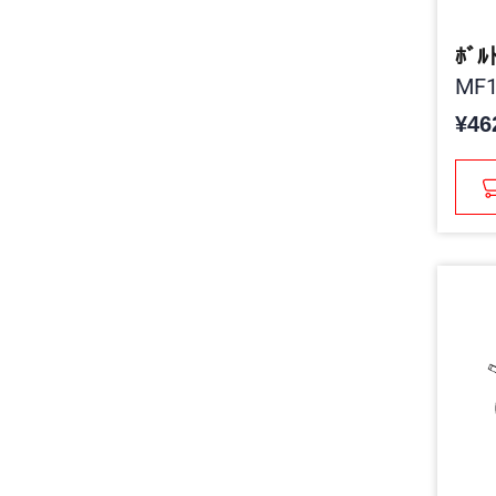
ﾎﾞﾙ
MF1
¥46