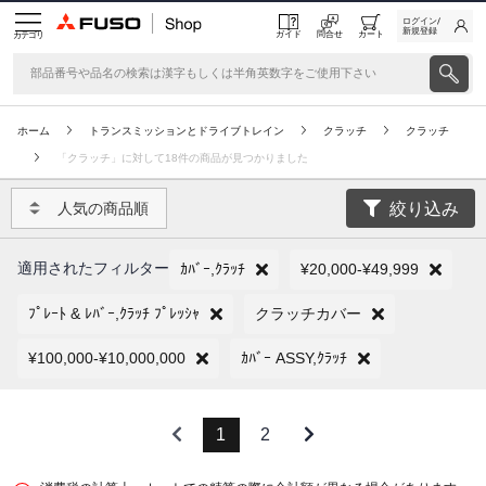
ログイン/
新規登録
ガイド
問合せ
カート
カテゴリ
ホーム
トランスミッションとドライブトレイン
クラッチ
クラッチ
「クラッチ」に対して18件の商品が見つかりました
絞り込み
人気の商品順
適用されたフィルター
ｶﾊﾞｰ,ｸﾗｯﾁ
¥20,000-¥49,999
ﾌﾟﾚｰﾄ & ﾚﾊﾞｰ,ｸﾗｯﾁ ﾌﾟﾚｯｼｬ
クラッチカバー
¥100,000-¥10,000,000
ｶﾊﾞｰ ASSY,ｸﾗｯﾁ
1
2