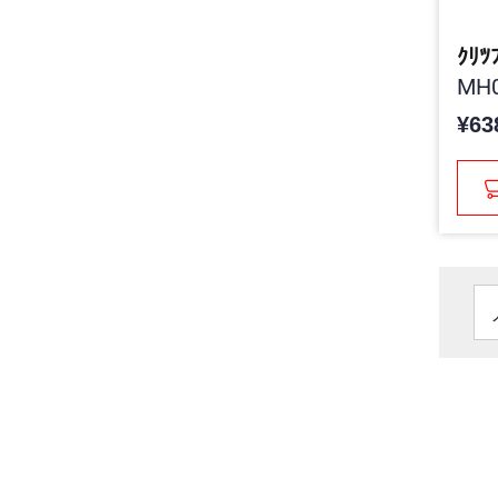
ｸﾘﾂ
MH0
¥63