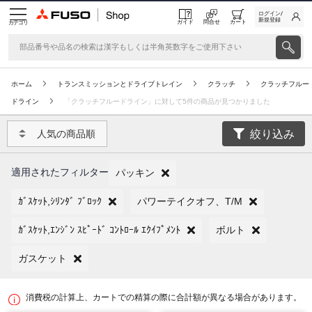
ログイン/
新規登録
ガイド
問合せ
カート
カテゴリ
ホーム
トランスミッションとドライブトレイン
クラッチ
クラッチフルー
ドライン
「クラッチフルードライン」に対して5件の商品が見つかりました
絞り込み
人気の商品順
適用されたフィルター
パッキン
ｶﾞｽｹｯﾄ,ｼﾘﾝﾀﾞ ﾌﾞﾛｯｸ
パワーテイクオフ、T/M
ｶﾞｽｹｯﾄ,ｴﾝｼﾞﾝ ｽﾋﾟｰﾄﾞ ｺﾝﾄﾛｰﾙ ｴｸｲﾌﾟﾒﾝﾄ
ボルト
ガスケット
消費税の計算上、カートでの精算の際に合計額が異なる場合があります。