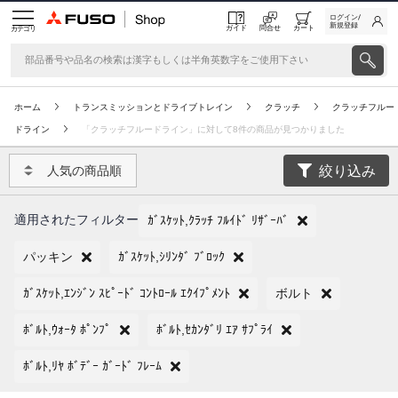
ログイン/
新規登録
ガイド
問合せ
カート
カテゴリ
ホーム
トランスミッションとドライブトレイン
クラッチ
クラッチフルー
ドライン
「クラッチフルードライン」に対して8件の商品が見つかりました
絞り込み
人気の商品順
適用されたフィルター
ｶﾞｽｹｯﾄ,ｸﾗｯﾁ ﾌﾙｲﾄﾞ ﾘｻﾞｰﾊﾞ
パッキン
ｶﾞｽｹｯﾄ,ｼﾘﾝﾀﾞ ﾌﾞﾛｯｸ
ｶﾞｽｹｯﾄ,ｴﾝｼﾞﾝ ｽﾋﾟｰﾄﾞ ｺﾝﾄﾛｰﾙ ｴｸｲﾌﾟﾒﾝﾄ
ボルト
ﾎﾞﾙﾄ,ｳｫｰﾀ ﾎﾟﾝﾌﾟ
ﾎﾞﾙﾄ,ｾｶﾝﾀﾞﾘ ｴｱ ｻﾌﾟﾗｲ
ﾎﾞﾙﾄ,ﾘﾔ ﾎﾞﾃﾞｰ ｶﾞｰﾄﾞ ﾌﾚｰﾑ