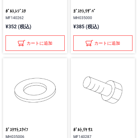
ﾎﾞﾙﾄ,ﾚｼﾞｽﾀ
ｶﾞｽｹﾄ,ﾘｻﾞﾊﾞ
MF140262
MH035000
¥352 (税込)
¥385 (税込)
カートに追加
カートに追加
ｶﾞｽｹﾂﾄ,ｴｸｲﾌ
ﾎﾞﾙﾄ,ﾘﾔ ｻｽ
MH035006
MF140287