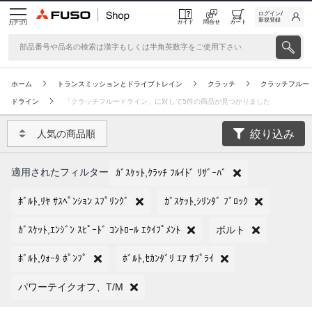
ログイン/
新規登録
ガイド
問合せ
カート
カテゴリ
ホーム
トランスミッションとドライブトレイン
クラッチ
クラッチフルー
ドライン
「クラッチフルードライン」に対して5件の商品が見つかりました
絞り込み
人気の商品順
適用されたフィルター
ｶﾞｽｹｯﾄ,ｸﾗｯﾁ ﾌﾙｲﾄﾞ ﾘｻﾞｰﾊﾞ
ﾎﾞﾙﾄ,ﾘﾔ ｻｽﾍﾟﾝｼｮﾝ ｽﾌﾟﾘﾝｸﾞ
ｶﾞｽｹｯﾄ,ｼﾘﾝﾀﾞ ﾌﾞﾛｯｸ
ｶﾞｽｹｯﾄ,ｴﾝｼﾞﾝ ｽﾋﾟｰﾄﾞ ｺﾝﾄﾛｰﾙ ｴｸｲﾌﾟﾒﾝﾄ
ボルト
ﾎﾞﾙﾄ,ｳｫｰﾀ ﾎﾟﾝﾌﾟ
ﾎﾞﾙﾄ,ｾｶﾝﾀﾞﾘ ｴｱ ｻﾌﾟﾗｲ
パワーテイクオフ、T/M