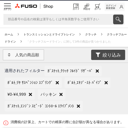
ログイン/
新規登録
ガイド
問合せ
カート
カテゴリ
ホーム
トランスミッションとドライブトレイン
クラッチ
クラッチフルー
ドライン
「クラッチフルードライン」に対して3件の商品が見つかりました
絞り込み
人気の商品順
適用されたフィルター
ｶﾞｽｹｯﾄ,ｸﾗｯﾁ ﾌﾙｲﾄﾞ ﾘｻﾞｰﾊﾞ
ﾎﾞﾙﾄ,ﾘﾔ ｻｽﾍﾟﾝｼｮﾝ ｽﾌﾟﾘﾝｸﾞ
ﾎﾞﾙﾄ,ｴｷｿﾞｰｽﾄ ﾊﾟｲﾌﾟ
¥0-¥4,999
パッキン
ｶﾞｽｹｯﾄ,ｴﾝｼﾞﾝ ｽﾋﾟｰﾄﾞ ｺﾝﾄﾛｰﾙ ｴｸｲﾌﾟﾒﾝﾄ
消費税の計算上、カートでの精算の際に合計額が異なる場合があります。