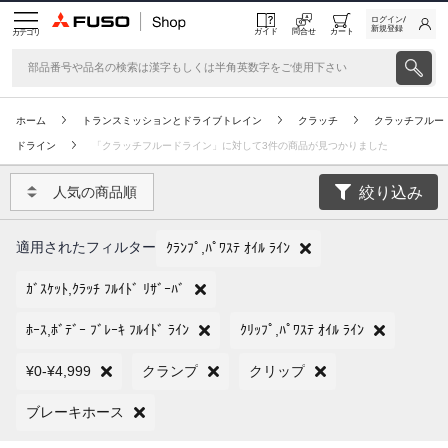
ログイン/
新規登録
ガイド
問合せ
カート
カテゴリ
ホーム
トランスミッションとドライブトレイン
クラッチ
クラッチフルー
ドライン
「クラッチフルードライン」に対して3件の商品が見つかりました
絞り込み
人気の商品順
適用されたフィルター
ｸﾗﾝﾌﾟ,ﾊﾟﾜｽﾃ ｵｲﾙ ﾗｲﾝ
ｶﾞｽｹｯﾄ,ｸﾗｯﾁ ﾌﾙｲﾄﾞ ﾘｻﾞｰﾊﾞ
ﾎｰｽ,ﾎﾞﾃﾞｰ ﾌﾞﾚｰｷ ﾌﾙｲﾄﾞ ﾗｲﾝ
ｸﾘｯﾌﾟ,ﾊﾟﾜｽﾃ ｵｲﾙ ﾗｲﾝ
¥0-¥4,999
クランプ
クリップ
ブレーキホース