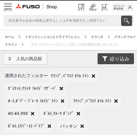
ログイン/
新規登録
ガイド
問合せ
カート
カテゴリ
ホーム
トランスミッションとドライブトレイン
クラッチ
クラッチフルー
ドライン
「クラッチフルードライン」に対して1件の商品が見つかりました
絞り込み
人気の商品順
適用されたフィルター
ｸﾗﾝﾌﾟ,ﾊﾟﾜｽﾃ ｵｲﾙ ﾗｲﾝ
ｶﾞｽｹｯﾄ,ｸﾗｯﾁ ﾌﾙｲﾄﾞ ﾘｻﾞｰﾊﾞ
ﾎｰｽ,ﾎﾞﾃﾞｰ ﾌﾞﾚｰｷ ﾌﾙｲﾄﾞ ﾗｲﾝ
ｸﾘｯﾌﾟ,ﾊﾟﾜｽﾃ ｵｲﾙ ﾗｲﾝ
¥0-¥4,999
ﾎﾞﾙﾄ,ｳｫｰﾀ ﾎﾟﾝﾌﾟ
ﾎﾞﾙﾄ,ｴｷｿﾞｰｽﾄ ﾊﾟｲﾌﾟ
パッキン