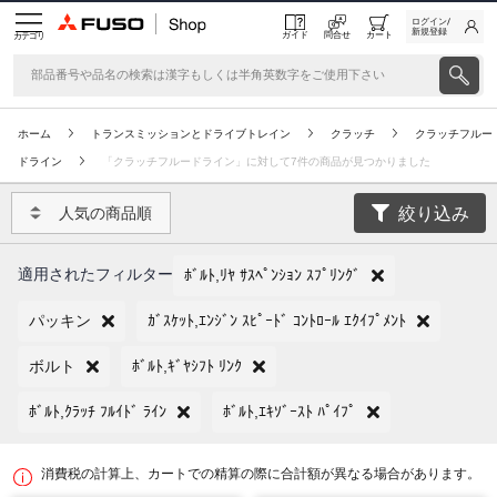
ログイン/
新規登録
ガイド
問合せ
カート
カテゴリ
ホーム
トランスミッションとドライブトレイン
クラッチ
クラッチフルー
ドライン
「クラッチフルードライン」に対して7件の商品が見つかりました
絞り込み
人気の商品順
適用されたフィルター
ﾎﾞﾙﾄ,ﾘﾔ ｻｽﾍﾟﾝｼｮﾝ ｽﾌﾟﾘﾝｸﾞ
パッキン
ｶﾞｽｹｯﾄ,ｴﾝｼﾞﾝ ｽﾋﾟｰﾄﾞ ｺﾝﾄﾛｰﾙ ｴｸｲﾌﾟﾒﾝﾄ
ボルト
ﾎﾞﾙﾄ,ｷﾞﾔｼﾌﾄ ﾘﾝｸ
ﾎﾞﾙﾄ,ｸﾗｯﾁ ﾌﾙｲﾄﾞ ﾗｲﾝ
ﾎﾞﾙﾄ,ｴｷｿﾞｰｽﾄ ﾊﾟｲﾌﾟ
消費税の計算上、カートでの精算の際に合計額が異なる場合があります。