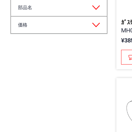
部品名
ｶﾞｽ
価格
MH0
¥38