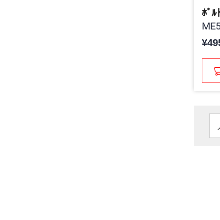
ﾎﾞﾙ
ME5
¥49