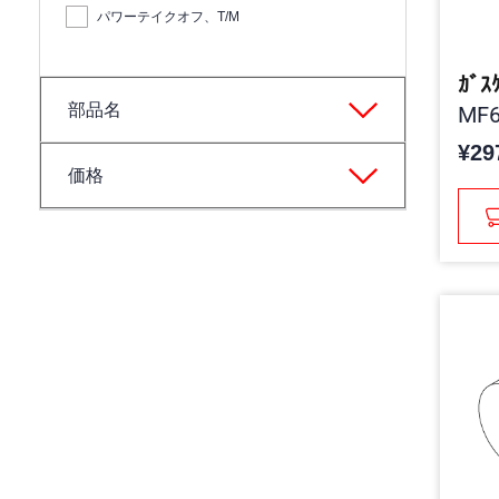
パワーテイクオフ、T/M
ｶﾞｽ
部品名
MF6
¥29
価格