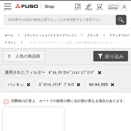
ログイン/
新規登録
ガイド
問合せ
カート
カテゴリ
ホーム
トランスミッションとドライブトレイン
クラッチ
クラッチフルー
ドライン
「クラッチフルードライン」に対して1件の商品が見つかりました
絞り込み
人気の商品順
適用されたフィルター
ﾎﾞﾙﾄ,ﾘﾔ ｻｽﾍﾟﾝｼｮﾝ ｽﾌﾟﾘﾝｸﾞ
パッキン
ｶﾞｽｹｯﾄ,ｼﾘﾝﾀﾞ ﾌﾞﾛｯｸ
¥0-¥4,999
消費税の計算上、カートでの精算の際に合計額が異なる場合があります。