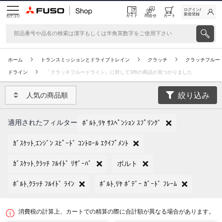
ログイン/
新規登録
ガイド
問合せ
カート
カテゴリ
ホーム
トランスミッションとドライブトレイン
クラッチ
クラッチフルー
ドライン
「クラッチフルードライン」に対して3件の商品が見つかりました
絞り込み
人気の商品順
適用されたフィルター
ﾎﾞﾙﾄ,ﾘﾔ ｻｽﾍﾟﾝｼｮﾝ ｽﾌﾟﾘﾝｸﾞ
ｶﾞｽｹｯﾄ,ｴﾝｼﾞﾝ ｽﾋﾟｰﾄﾞ ｺﾝﾄﾛｰﾙ ｴｸｲﾌﾟﾒﾝﾄ
ｶﾞｽｹｯﾄ,ｸﾗｯﾁ ﾌﾙｲﾄﾞ ﾘｻﾞｰﾊﾞ
ボルト
ﾎﾞﾙﾄ,ｸﾗｯﾁ ﾌﾙｲﾄﾞ ﾗｲﾝ
ﾎﾞﾙﾄ,ﾘﾔ ﾎﾞﾃﾞｰ ｶﾞｰﾄﾞ ﾌﾚｰﾑ
消費税の計算上、カートでの精算の際に合計額が異なる場合があります。