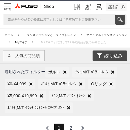
ログイン/
新規登録
ガイド
問合せ
カート
カテゴリ
ホーム
トランスミッションとドライブトレイン
マニュアルトランスミッション
M / Tギア
「M / Tギア」に対して17件の商品が見つかりました
絞り込み
人気の商品順
適用されたフィルター
ボルト
ﾅｯﾄ,M/T ﾊﾟﾜｰ ﾄﾚｰﾝ
¥0-¥4,999
ﾎﾞﾙﾄ,M/T ﾊﾟﾜｰ ﾄﾚｰﾝ
Oリング
¥5,000-¥19,999
ﾋﾟﾝ,M/T ﾊﾟﾜｰ ﾄﾚｰﾝ
ﾎﾞﾙﾄ,M/T ｸﾗｯﾁ ｺﾝﾄﾛｰﾙ ｴｸｲﾌﾟﾒﾝﾄ
1
2