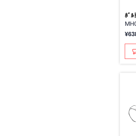
ﾎﾞﾙ
MH0
¥63