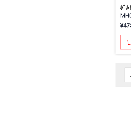
ﾎﾞﾙ
MH0
¥47