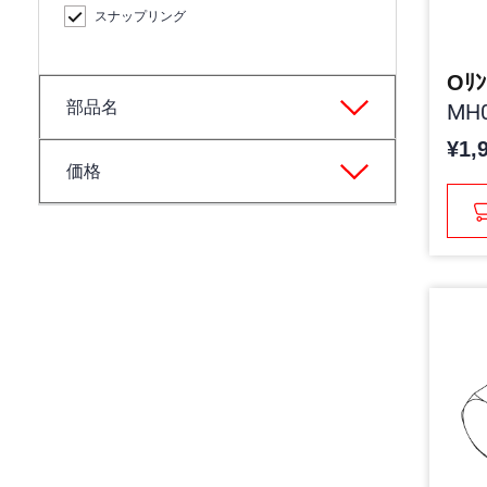
スナップリング
Oﾘﾝ
部品名
MH0
¥1,
価格