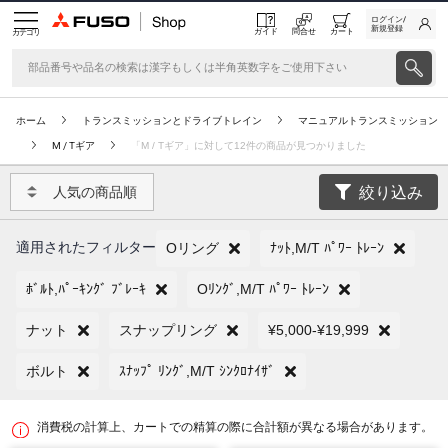
ログイン/
新規登録
ガイド
問合せ
カート
カテゴリ
ホーム
トランスミッションとドライブトレイン
マニュアルトランスミッション
M / Tギア
「M / Tギア」に対して12件の商品が見つかりました
絞り込み
人気の商品順
適用されたフィルター
Oリング
ﾅｯﾄ,M/T ﾊﾟﾜｰ ﾄﾚｰﾝ
ﾎﾞﾙﾄ,ﾊﾟｰｷﾝｸﾞ ﾌﾞﾚｰｷ
Oﾘﾝｸﾞ,M/T ﾊﾟﾜｰ ﾄﾚｰﾝ
ナット
スナップリング
¥5,000-¥19,999
ボルト
ｽﾅｯﾌﾟ ﾘﾝｸﾞ,M/T ｼﾝｸﾛﾅｲｻﾞ
消費税の計算上、カートでの精算の際に合計額が異なる場合があります。