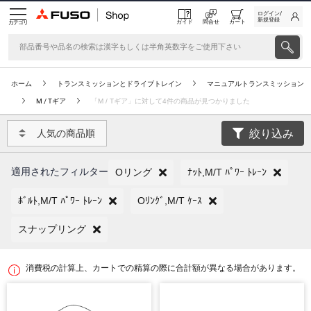
ログイン/
新規登録
ガイド
問合せ
カート
カテゴリ
ホーム
トランスミッションとドライブトレイン
マニュアルトランスミッション
M / Tギア
「M / Tギア」に対して4件の商品が見つかりました
絞り込み
人気の商品順
適用されたフィルター
Oリング
ﾅｯﾄ,M/T ﾊﾟﾜｰ ﾄﾚｰﾝ
ﾎﾞﾙﾄ,M/T ﾊﾟﾜｰ ﾄﾚｰﾝ
Oﾘﾝｸﾞ,M/T ｹｰｽ
スナップリング
消費税の計算上、カートでの精算の際に合計額が異なる場合があります。