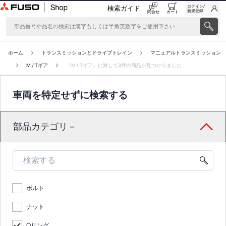
ログイン/
検索ガイド
新規登録
問合せ
カート
ホーム
トランスミッションとドライブトレイン
マニュアルトランスミッション
M / Tギア
「M / Tギア」に対して3件の商品が見つかりました
車両を特定せずに検索する
部品カテゴリ－
ボルト
ナット
Oリング