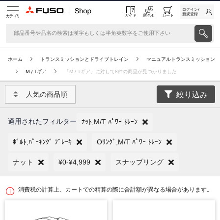
ログイン/
新規登録
ガイド
問合せ
カート
カテゴリ
ホーム
トランスミッションとドライブトレイン
マニュアルトランスミッション
M / Tギア
「M / Tギア」に対して8件の商品が見つかりました
絞り込み
人気の商品順
適用されたフィルター
ﾅｯﾄ,M/T ﾊﾟﾜｰ ﾄﾚｰﾝ
ﾎﾞﾙﾄ,ﾊﾟｰｷﾝｸﾞ ﾌﾞﾚｰｷ
Oﾘﾝｸﾞ,M/T ﾊﾟﾜｰ ﾄﾚｰﾝ
ナット
¥0-¥4,999
スナップリング
消費税の計算上、カートでの精算の際に合計額が異なる場合があります。