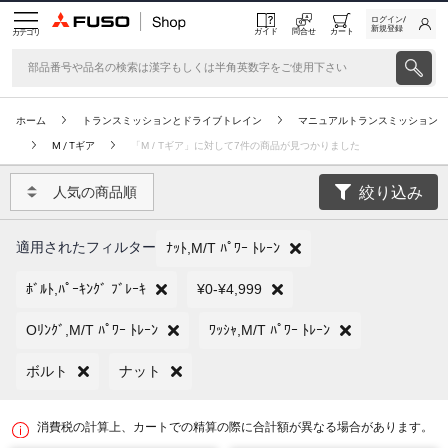
ログイン/
新規登録
ガイド
問合せ
カート
カテゴリ
ホーム
トランスミッションとドライブトレイン
マニュアルトランスミッション
M / Tギア
「M / Tギア」に対して7件の商品が見つかりました
絞り込み
人気の商品順
適用されたフィルター
ﾅｯﾄ,M/T ﾊﾟﾜｰ ﾄﾚｰﾝ
ﾎﾞﾙﾄ,ﾊﾟｰｷﾝｸﾞ ﾌﾞﾚｰｷ
¥0-¥4,999
Oﾘﾝｸﾞ,M/T ﾊﾟﾜｰ ﾄﾚｰﾝ
ﾜｯｼｬ,M/T ﾊﾟﾜｰ ﾄﾚｰﾝ
ボルト
ナット
消費税の計算上、カートでの精算の際に合計額が異なる場合があります。