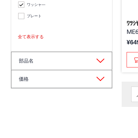
ワッシャ―
プレート
ﾜﾂｼ
ME6
全て表示する
¥64
部品名
価格