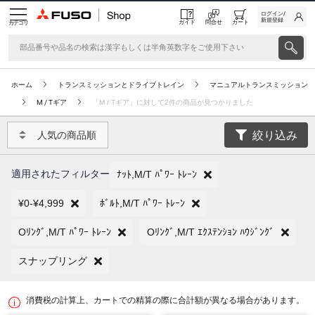
ログイン/
新規登録
ガイド
問合せ
カート
カテゴリ
ホーム
トランスミッションとドライブトレイン
マニュアルトランスミッション
M / Tギア
「M / Tギア」に対して2件の商品が見つかりました
絞り込み
人気の商品順
適用されたフィルター
ﾅｯﾄ,M/T ﾊﾟﾜｰ ﾄﾚｰﾝ
¥0-¥4,999
ﾎﾞﾙﾄ,M/T ﾊﾟﾜｰ ﾄﾚｰﾝ
Oﾘﾝｸﾞ,M/T ﾊﾟﾜｰ ﾄﾚｰﾝ
Oﾘﾝｸﾞ,M/T ｴｸｽﾃﾝｼｮﾝ ﾊｳｼﾞﾝｸﾞ
スナップリング
消費税の計算上、カートでの精算の際に合計額が異なる場合があります。