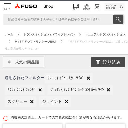
ログイン/
新規登録
ガイド
問合せ
カート
カテゴリ
ホーム
トランスミッションとドライブトレイン
マニュアルトランスミッション
M / TギアシフトリンケージNO.1
「M / TギアシフトリンケージNO.1」に対して2
件の商品が見つかりました
絞り込み
人気の商品順
適用されたフィルター
ﾘﾚｰ,ﾘﾔ ﾋﾞｭｰ ﾐﾗｰ ﾜｲﾊﾟ
ｽｸﾘｭ,ﾌﾛﾝﾄ ﾌｪﾝﾀﾞ
ｼﾞｮｲﾝﾄ,ｲﾝﾀ ﾃﾞﾌ ﾛｯｸ ｺﾝﾄﾛｰﾙ ﾗｲﾝ
スクリュー
ジョイント
消費税の計算上、カートでの精算の際に合計額が異なる場合があります。