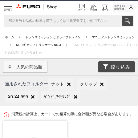
ログイン/
新規登録
ガイド
問合せ
カート
カテゴリ
ホーム
トランスミッションとドライブトレイン
マニュアルトランスミッション
M / TギアシフトリンケージNO.3
「M / TギアシフトリンケージNO.3」に対して1
件の商品が見つかりました
絞り込み
人気の商品順
適用されたフィルター
ナット
クリップ
¥0-¥4,999
ﾊﾞﾝﾄﾞ,ﾜｲﾔﾘﾝｸﾞ
消費税の計算上、カートでの精算の際に合計額が異なる場合があります。