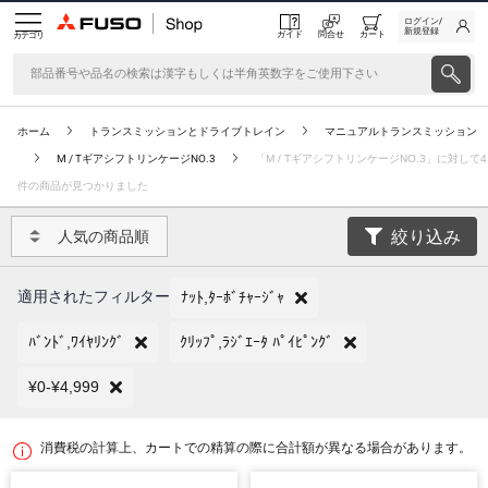
ログイン/
新規登録
ガイド
問合せ
カート
カテゴリ
ホーム
トランスミッションとドライブトレイン
マニュアルトランスミッション
M / TギアシフトリンケージNO.3
「M / TギアシフトリンケージNO.3」に対して4
件の商品が見つかりました
絞り込み
人気の商品順
適用されたフィルター
ﾅｯﾄ,ﾀｰﾎﾞﾁｬｰｼﾞｬ
ﾊﾞﾝﾄﾞ,ﾜｲﾔﾘﾝｸﾞ
ｸﾘｯﾌﾟ,ﾗｼﾞｴｰﾀ ﾊﾟｲﾋﾟﾝｸﾞ
¥0-¥4,999
消費税の計算上、カートでの精算の際に合計額が異なる場合があります。