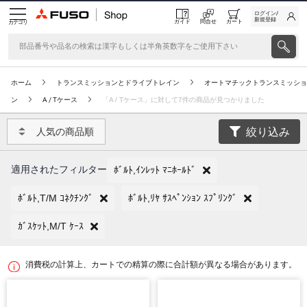
ログイン/
新規登録
ガイド
問合せ
カート
カテゴリ
ホーム
トランスミッションとドライブトレイン
オートマチックトランスミッショ
ン
A / Tケース
「A / Tケース」に対して7件の商品が見つかりました
絞り込み
人気の商品順
適用されたフィルター
ﾎﾞﾙﾄ,ｲﾝﾚｯﾄ ﾏﾆﾎｰﾙﾄﾞ
ﾎﾞﾙﾄ,T/M ｺﾈｸﾁﾝｸﾞ
ﾎﾞﾙﾄ,ﾘﾔ ｻｽﾍﾟﾝｼｮﾝ ｽﾌﾟﾘﾝｸﾞ
ｶﾞｽｹｯﾄ,M/T ｹｰｽ
消費税の計算上、カートでの精算の際に合計額が異なる場合があります。