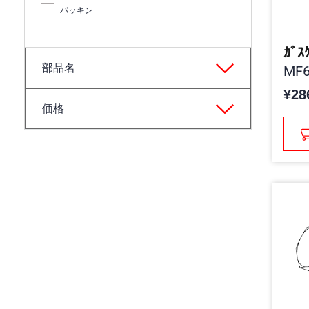
パッキン
ｶﾞｽ
部品名
MF6
¥28
価格