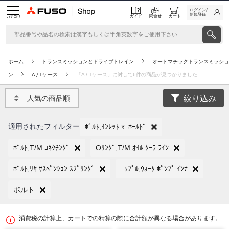
ログイン/
新規登録
ガイド
問合せ
カート
カテゴリ
ホーム
トランスミッションとドライブトレイン
オートマチックトランスミッショ
ン
A / Tケース
「A / Tケース」に対して6件の商品が見つかりました
絞り込み
人気の商品順
適用されたフィルター
ﾎﾞﾙﾄ,ｲﾝﾚｯﾄ ﾏﾆﾎｰﾙﾄﾞ
ﾎﾞﾙﾄ,T/M ｺﾈｸﾁﾝｸﾞ
Oﾘﾝｸﾞ,T/M ｵｲﾙ ｸｰﾗ ﾗｲﾝ
ﾎﾞﾙﾄ,ﾘﾔ ｻｽﾍﾟﾝｼｮﾝ ｽﾌﾟﾘﾝｸﾞ
ﾆｯﾌﾟﾙ,ｳｫｰﾀ ﾎﾟﾝﾌﾟ ｲﾝﾅ
ボルト
消費税の計算上、カートでの精算の際に合計額が異なる場合があります。