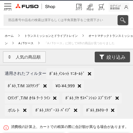
ログイン/
新規登録
ガイド
問合せ
カート
カテゴリ
ホーム
トランスミッションとドライブトレイン
オートマチックトランスミッショ
ン
A / Tケース
「A / Tケース」に対して9件の商品が見つかりました
絞り込み
人気の商品順
適用されたフィルター
ﾎﾞﾙﾄ,ｲﾝﾚｯﾄ ﾏﾆﾎｰﾙﾄﾞ
ﾎﾞﾙﾄ,T/M ｺﾈｸﾁﾝｸﾞ
¥0-¥4,999
Oﾘﾝｸﾞ,T/M ｵｲﾙ ｸｰﾗ ﾗｲﾝ
ﾎﾞﾙﾄ,ﾘﾔ ｻｽﾍﾟﾝｼｮﾝ ｽﾌﾟﾘﾝｸﾞ
ボルト
ﾎﾞﾙﾄ,ｴｷｿﾞｰｽﾄ ﾊﾟｲﾌﾟ
ﾎﾞﾙﾄ,ｵﾙﾀﾈｰﾀ
消費税の計算上、カートでの精算の際に合計額が異なる場合があります。