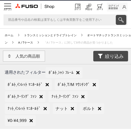
ログイン/
新規登録
ガイド
問合せ
カート
カテゴリ
ホーム
トランスミッションとドライブトレイン
オートマチックトランスミッショ
ン
A / Tケース
「A / Tケース」に対して8件の商品が見つかりました
絞り込み
人気の商品順
適用されたフィルター
ﾎﾞﾙﾄ,ｼｬｼ ﾌﾚｰﾑ
ﾎﾞﾙﾄ,ｲﾝﾚｯﾄ ﾏﾆﾎｰﾙﾄﾞ
ﾎﾞﾙﾄ,T/M ﾏｳﾝﾁﾝｸﾞ
ﾎﾞﾙﾄ,ｸｰﾘﾝｸﾞ ﾌｧﾝ
ﾅｯﾄ,ｸｰﾘﾝｸﾞ ﾌｧﾝ
ﾅｯﾄ,ｲﾝﾚｯﾄ ﾏﾆﾎｰﾙﾄﾞ
ナット
ボルト
¥0-¥4,999