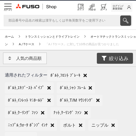
ログイン/
新規登録
ガイド
問合せ
カート
カテゴリ
ホーム
トランスミッションとドライブトレイン
オートマチックトランスミッショ
ン
A / Tケース
「A / Tケース」に対して10件の商品が見つかりました
絞り込み
人気の商品順
適用されたフィルター
ﾎﾞﾙﾄ,ﾌﾛﾝﾄ ﾌﾞﾚｰｷ
ﾎﾞﾙﾄ,ｴｷｿﾞｰｽﾄ ﾊﾟｲﾌﾟ
ﾎﾞﾙﾄ,ｼｬｼ ﾌﾚｰﾑ
ﾎﾞﾙﾄ,ｲﾝﾚｯﾄ ﾏﾆﾎｰﾙﾄﾞ
ﾎﾞﾙﾄ,T/M ﾏｳﾝﾁﾝｸﾞ
ﾎﾞﾙﾄ,ｸｰﾘﾝｸﾞ ﾌｧﾝ
ﾅｯﾄ,ｸｰﾘﾝｸﾞ ﾌｧﾝ
ﾆｯﾌﾟﾙ,ｳｫｰﾀ ﾎﾟﾝﾌﾟ ｲﾝﾅ
ボルト
ニップル