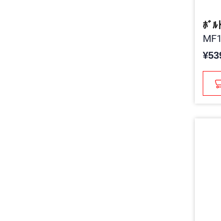
ﾎﾞﾙ
MF1
¥53