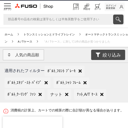
ログイン/
新規登録
ガイド
問合せ
カート
カテゴリ
ホーム
トランスミッションとドライブトレイン
オートマチックトランスミッショ
ン
A / Tケース
「A / Tケース」に対して1件の商品が見つかりました
絞り込み
人気の商品順
適用されたフィルター
ﾎﾞﾙﾄ,ﾌﾛﾝﾄ ﾌﾞﾚｰｷ
ﾎﾞﾙﾄ,ｴｷｿﾞｰｽﾄ ﾊﾟｲﾌﾟ
ﾎﾞﾙﾄ,ｼｬｼ ﾌﾚｰﾑ
ﾎﾞﾙﾄ,ｸｰﾘﾝｸﾞ ﾌｧﾝ
ナット
ﾅｯﾄ,A/T ｹｰｽ
消費税の計算上、カートでの精算の際に合計額が異なる場合があります。