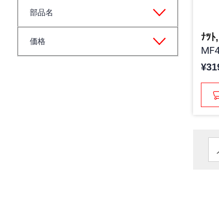
部品名
ﾅﾂﾄ
価格
MF4
¥31