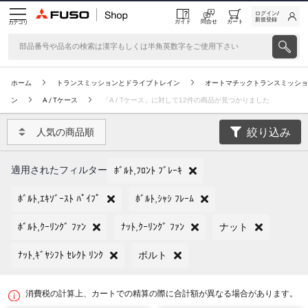
ログイン/
新規登録
ガイド
問合せ
カート
カテゴリ
ホーム
トランスミッションとドライブトレイン
オートマチックトランスミッショ
ン
A / Tケース
「A / Tケース」に対して12件の商品が見つかりました
絞り込み
人気の商品順
適用されたフィルター
ﾎﾞﾙﾄ,ﾌﾛﾝﾄ ﾌﾞﾚｰｷ
ﾎﾞﾙﾄ,ｴｷｿﾞｰｽﾄ ﾊﾟｲﾌﾟ
ﾎﾞﾙﾄ,ｼｬｼ ﾌﾚｰﾑ
ﾎﾞﾙﾄ,ｸｰﾘﾝｸﾞ ﾌｧﾝ
ﾅｯﾄ,ｸｰﾘﾝｸﾞ ﾌｧﾝ
ナット
ﾅｯﾄ,ｷﾞﾔｼﾌﾄ ｾﾚｸﾄ ﾘﾝｸ
ボルト
消費税の計算上、カートでの精算の際に合計額が異なる場合があります。