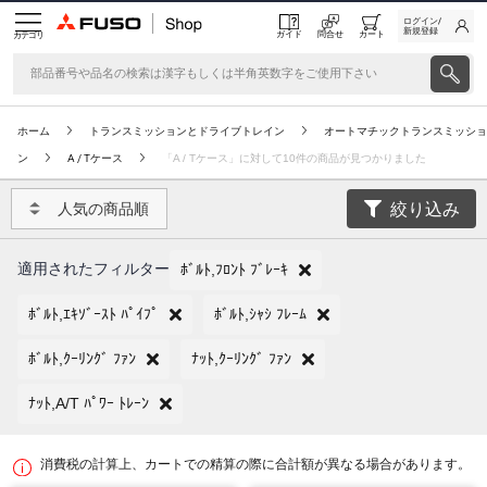
ログイン/
新規登録
ガイド
問合せ
カート
カテゴリ
ホーム
トランスミッションとドライブトレイン
オートマチックトランスミッショ
ン
A / Tケース
「A / Tケース」に対して10件の商品が見つかりました
絞り込み
人気の商品順
適用されたフィルター
ﾎﾞﾙﾄ,ﾌﾛﾝﾄ ﾌﾞﾚｰｷ
ﾎﾞﾙﾄ,ｴｷｿﾞｰｽﾄ ﾊﾟｲﾌﾟ
ﾎﾞﾙﾄ,ｼｬｼ ﾌﾚｰﾑ
ﾎﾞﾙﾄ,ｸｰﾘﾝｸﾞ ﾌｧﾝ
ﾅｯﾄ,ｸｰﾘﾝｸﾞ ﾌｧﾝ
ﾅｯﾄ,A/T ﾊﾟﾜｰ ﾄﾚｰﾝ
消費税の計算上、カートでの精算の際に合計額が異なる場合があります。