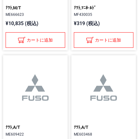
ﾅﾂﾄ,M/T
ﾅﾂﾄ,ﾏﾆﾎ-ﾙﾄﾞ
ME666623
MF430035
¥10,835 (税込)
¥319 (税込)
カートに追加
カートに追加
ﾅﾂﾄ,A/T
ﾅﾂﾄ,A/T
ME609422
ME603468