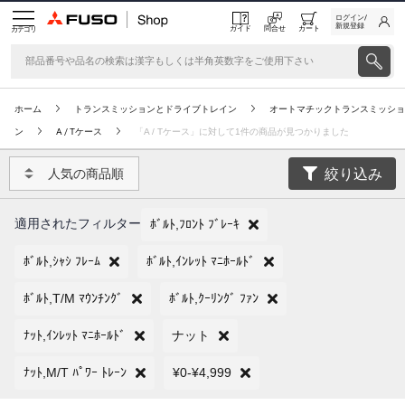
ログイン/
新規登録
ガイド
問合せ
カート
カテゴリ
ホーム
トランスミッションとドライブトレイン
オートマチックトランスミッショ
ン
A / Tケース
「A / Tケース」に対して1件の商品が見つかりました
絞り込み
人気の商品順
適用されたフィルター
ﾎﾞﾙﾄ,ﾌﾛﾝﾄ ﾌﾞﾚｰｷ
ﾎﾞﾙﾄ,ｼｬｼ ﾌﾚｰﾑ
ﾎﾞﾙﾄ,ｲﾝﾚｯﾄ ﾏﾆﾎｰﾙﾄﾞ
ﾎﾞﾙﾄ,T/M ﾏｳﾝﾁﾝｸﾞ
ﾎﾞﾙﾄ,ｸｰﾘﾝｸﾞ ﾌｧﾝ
ﾅｯﾄ,ｲﾝﾚｯﾄ ﾏﾆﾎｰﾙﾄﾞ
ナット
ﾅｯﾄ,M/T ﾊﾟﾜｰ ﾄﾚｰﾝ
¥0-¥4,999